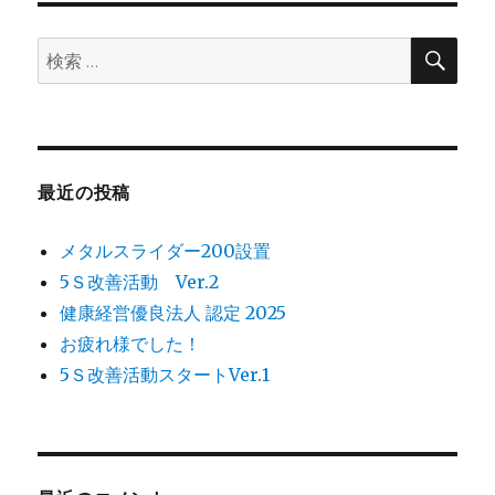
ー
ト
検
検
索
作
索:
品
へ
に
最近の投稿
メタルスライダー200設置
5Ｓ改善活動 Ver.2
健康経営優良法人 認定 2025
お疲れ様でした！
5Ｓ改善活動スタートVer.1