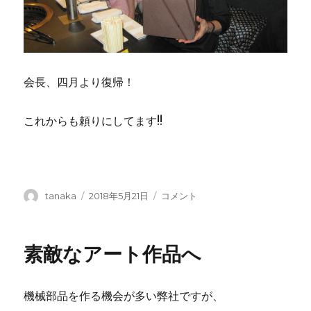
会長、四月より復帰！
これからも頼りにしてます!!
投
tanaka
投
2018年5月21日
会
コメント
稿
稿
長
者
日:
の
快
素敵なアート作品へ
気
祝
い！
機械部品を作る機会が多い弊社ですが、
に