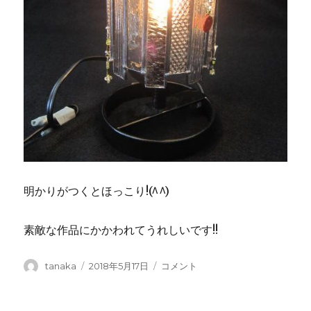
明かりがつくとほっこり!(^^)
素敵な作品にかかわれてうれしいです!!
投
tanaka
投
2018年5月17日
素
コメント
稿
稿
敵
者
日:
な
ア